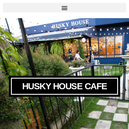
HUSKY HOUSE CAFE